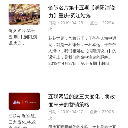
链脉名片第十五期【润阳演说
力】重庆·綦江站落
日期：2019-04-28
点击：22294
次
链脉,名片,第十
五,期,【,润阳,演
花花世界，气象万千，于茫茫人海中遇
说,力,】,
见，就是一种缘分，一种幸运。于茫茫
人海中，我们相聚在【润阳演说力】的
课堂上，是我们的命中注定的羁绊。
2019年4月27日，第十五期【润阳
互联网近的这三大变化，将改
变未来的营销策略
日期：2019-04-27
点击：22006
互联网,近的,这,
次
三大,变化,将,改
因为互联网时代的来临，尤其是移动互