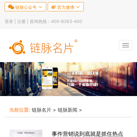

链脉公众号


官方微博

登录 |
注册
| 咨询热线：400-8363-400
Tog
navi
当前位置:
链脉名片
>
链脉新闻
>
事件营销说到底就是抓住热点