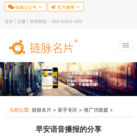

链脉公众号


官方微博

登录 |
注册
| 咨询热线：400-8363-400
Tog
navi
当前位置:
链脉名片
>
新手专区
>
推广功能篇
>
早安语音播报的分享